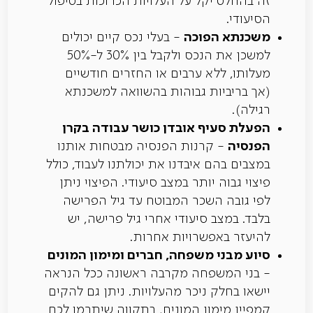
זה בהחלט יקל על העלויות הכרוכות בטיפול
הסיעודי.
משכנתא הפוכה
- בעלי נכס קיים יכולים
למשכן את הנכס ולקבל בין 30% ל-50%
מעלותו, ללא ערבים או החזרים חודשיים
(אך בריביות גבוהות בהשוואה למשכנתא
רגילה).
הפעלת סעיף אובדן כושר עבודה בקרן
הפנסיה
- קרנות הפנסיה מבטחות אותנו
במצבים בהם איבדנו את יכולתנו לעבוד, כולל
פיצוי גבוה יותר במצב סיעודי. הפיצוי ניתן
לפי גובה השכר המבוטח עד גיל הפרישה
בלבד. במצב סיעודי אחרי גיל פרישה, יש
להיעזר באפשרויות אחרות.
סיוע מבני משפחה, חברים ומימון המונים
- בני המשפחה מקרבה ראשונה ככל הנראה
יישאו בחלק ניכר מהעלויות. ניתן גם להקים
קמפיין מימון המונים, בתקווה שיתרמו לכם