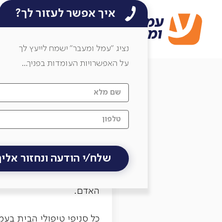
איך אפשר לעזור לך?
נגישות בעמל ומעבר
/
מטפלים סיעודיים
בתי
נציג ״עמל ומעבר״ ישמח לייעץ לך
על האפשרויות העומדות בפניך...
נגישות
קבוצת עמל רואה בנגישות 
חברתית. מתוך תפיסה זו ק
משפחותיהם כך שיוכלו לקב
האדם.
כל סניפי טיפולי הבית בעמ