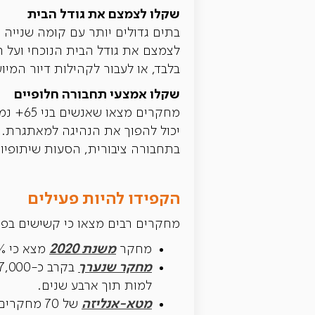
שקלו לצמצם את גודל הבית
בתים גדולים יותר עם קומה שנייה 
לצמצם את גודל הבית הנוכחי ועל
בלבד, או לעבור לקהילות דיור המי
שקלו אמצעי תחבורה חלופיים
מחקרים
יכול להפוך את הנהיגה למאתגרת. מכ
בתחבורה ציבורית, הסעות שיתופיות
הקפידו להיות פעילים
מחקרים רבים מצאו כי קשישים בפ
משנת 2020
מחקר
מצא כי 31% מהפורשים דיווחו על אובדן זהות לאחר שעזבו את כוח העבודה.
מחקר שנערך
למות תוך ארבע שנים.
מטא-אנליזה
של 70 מחקרים מצאה שירידה בתחושת התכלית בחיים חזקה יותר בקבוצות גיל מבוגרות.