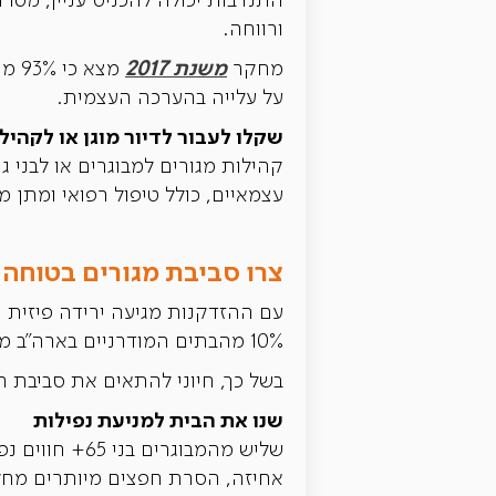
התנדבות יכולה להכניס עניין, מט
ורווחה.
משנת 2017
מחקר
על עלייה בהערכה העצמית.
שקלו לעבור לדיור מוגן או לקהיל
קהילות מגורים למבוגרים או לבני ג
עצמאיים, כולל טיפול רפואי ומתן מ
צרו סביבת מגורים בטוחה 
עם ההזדקנות מגיעה ירידה פיזית ו
10% מהבתים המודרניים בארה"ב מוכנים לאתגרי ההזדקנות, מה שמציב אתגר לרוב המבוגרים.
בשל כך, חיוני להתאים את סביבת ה
שנו את הבית למניעת נפילות
שליש מהמבוגרים בני 65+ חווים נפילה בכל שנה, והסיכוי ליפול עולה עם הגיל.
אחיזה, הסרת חפצים מיותרים מחללי