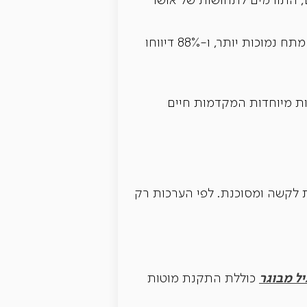
ם, התורמים לתחושות של אושר
מצא כי 93% מהמתנדבים דיווחו על שיפור במצב הרוח, 79% דיווחו על רמות מתח נמוכות יותר, ו-88% דיווחו
לות מיוחדות המקדמות חיים
עת לקשה ומסוכנת. לפי הערכות רק
יל מבוגר
כוללת התקנת מוטות