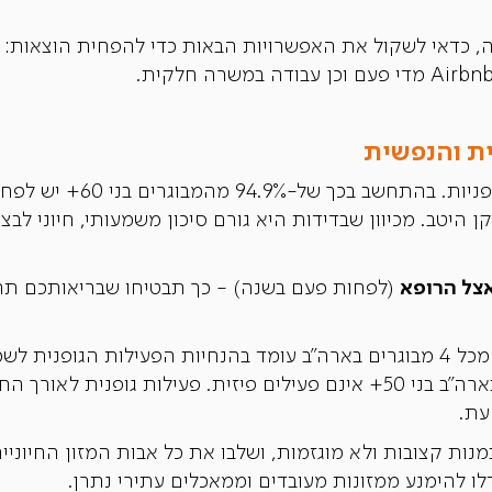
כדאי לשקול את האפשרויות הבאות כדי להפחית הוצאות: מע
ית והנפשית
עם הזקנה מגיעות בעיות בריאו
ן היטב. מכיוון שבדידות היא גורם סיכון משמעותי, חיוני לב
אצל הרופא
(לפחות פעם בשנה) - כך תבטיחו שבריאותכם תה
- רק 1 מכל 4 מבוגרים בארה"ב עומד בהנחיות הפעילות הגופנית
ה-CDC מצא כי 28% מהמבוגרים בארה"ב בני 50+ אינם פעילים פיזית. פעילות 
עת.
נות קצובות ולא מוגזמות, ושלבו את כל אבות המזון החיוניים
לו להימנע ממזונות מעובדים וממאכלים עתירי נתרן.