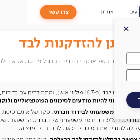
צרו קשר
עים
אודות
תכונן להזדקנות לבד
דולים יותר בשל אתגרי הבדידות בגיל מבוגר. אז איך 
דכם, חיוני להיות מודעים לסיכונים הפוטנציאליים ולנק
תנו בסיכון משמעותי לבידוד חברתי
מהקשישים דיווחו שהם מרגישים מבודדים, ו-37% חוו חוסר משמעותי של חבר
 עלולה להגביר את הסיכון לדיכאון, לחרדה ולדמנציה.
; אפשר בהחלט להזדקן לבד בהצלחה
. הנה כמה מהצעדים ה