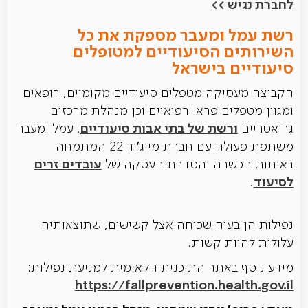
לחברת נגיש >>
רשת עמל ומעבר מספקת את כל
השירותים הסיעודיים למטופלים
סיעודיים בישראל
הקבוצה מעסיקה מטפלים סיעודיים מקומיים, רופאים
ומגוון מטפלים פרא-רפואיים וכן מנהלת מרכזים
ורשת של בתי אבות סיעודיים
גריאטריים
. עמל ומעבר
משתפת פעולה עם חברת מייג′ור 22 המתמחה
עובדים זרים
באיתור, הכשרה והסדרת העסקה של
לסיעוד
.
נפילות הן בעיה שכיחה אצל קשישים, שתוצאותיה
עלולות להיות קשות.
מידע נוסף באתר התוכנית הלאומית למניעת נפילות:
https://fallprevention.health.gov.il