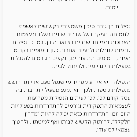
יומית.
נפילות הן גורם סיכון משמעותי בקשישים לאשפוז
ולתמותה בעיקר בשל שברים שונים בשלד ובעצמות
הארוכות ובמיוחד שברים בצוואר הירך. כמו כן נפילות
גורמות לחבלות ולבעיות אחרות כגון דימומים בקרומי
המוח, דימומים תת עוריים, ונקעים הגורמים להגבלות
בפעילות היום יומית ולריתוק לבית.
הנפילה היא אירוע מפחיד מי שנפל פעם או יותר חושש
מנפילות נוספות ולכן הוא נמנע מפעילויות רבות בהן
עסק קודם לכן. לכן לעיתים הנפילות מפריעות
לעצמאות התפקודית וגורמים להתדרדרות בפעילויות
היום יום. התדרדרות כזאת יכולה להיות "מדרון
חלקלק", לריתוק הקשיש לביתו ואף למיטתו , ולהפוך
עצמאי לסיעודי.