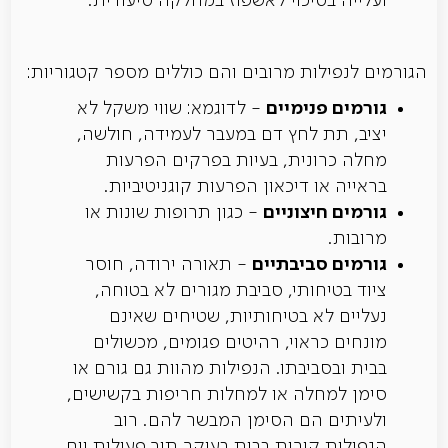
ועלייה בסיכוי לאשפוז במחלקה סיעודית.
הגורמים לנפילות מרובים והם כוללים מספר קטגוריות:
גורמים פנימיים
- לדוגמא: שווי משקל לא
יציב, תת לחץ דם במעבר לעמידה, חולשה,
מחלה כרונית, בעיות בפרקים הפרעות
בראייה או דיכאון הפרעות קוגניטיביות.
גורמים חיצוניים
- כגון תרופות שונות או
מרובות.
גורמים סביבתיים
- תאורה ירודה, חוסר
ציוד בטיחותי, סביבת מגורים לא בטוחה,
נעליים לא בטיחותיות, שטיחים שאינם
מונחים כראוי, רהיטים פגומים, מכשולים
בבית ובסביבתו. הנפילות מהוות גם גורם או
סימן למחלה או למחלות חריפות בקשישים,
ולעיתים הם הסימן המבשר להם. רוב
הנפילות קורות בבית בעיקר תוך פעילות יום