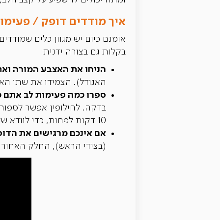
ומתח יכולים להשפיע על קצב הלב,
איך מודדים דופק / פעימות
אומנם כיום יש מגוון כלים שמודדי
בקלות גם בצורה ידנית:
הניחו את האצבע המורה ואת
האגודל). הצמידו את שתי הא
ספרו כמה פעימות לב אתם מרגישים במהלך 15 
10 דקות לפחות, כדי לוודא שקצב הלב לא יופרע בשל פעילות.
אם אינכם מרגישים את הדופ
(בצידי הראש), החלק האחורי 