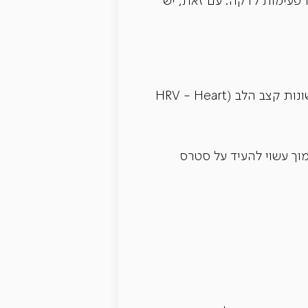
בינונית, דופק היעד עשוי ליפול בטווח של 50% עד 70% מהמקסימום הזה, כלומר בערך 95 עד 133 פעימות לדקה. עם זאת, יש
קצב לב במנוחה הוא רק חצי מהתמונה. המדד המקצועי שמעניין כיום חוקרים וספורטאים הוא שונות קצב הלב (HRV - Heart
וסף - HRV גבוה מעיד על מערכת עצבים גמישה ויכולת התאוששות טובה. HRV נמוך עשוי להעיד על סטרס