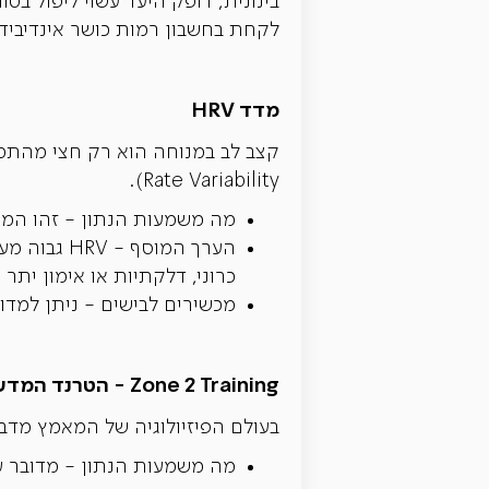
לקחת בחשבון רמות כושר אינדיבידו
מדד HRV
Rate Variability).
מה משמעות הנתון - זהו המרו
כרוני, דלקתיות או אימון יתר
מכשירים לבישים - ניתן למדוד HRV, בין היתר, עם שעונים חכמ
Zone 2 Training - הטרנד המדעי החדש
בעולם הפיזיולוגיה של המאמץ מדברים היום המון על  2
מה משמעות הנתון - מדובר על דופק שמהווה %