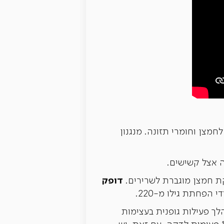
חמצן וחומרי תזונה. מנגנון
דופק
ת חמצן מוגברת לשרירים.
פחתת גילו מ-220.
בי המשוער של אדם בן 30, יהיה 190 פעימות לדקה (220 פחות 30). במהלך פעילות גופנית בעצימות