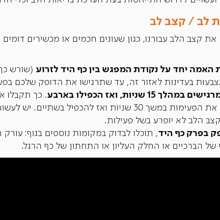
 ועשויים לדרוש התייחסות בעת הערכת בריאות הלב וכלי הדם
 לב / קצב לב
ם את קצב הלב עבורנו, כגון שעונים חכמים או מכשירים דומים
 האמה יחד על נקודת המפגש בין כף היד לזרוע
(שורש כף
צבעות בעדינות לאזור זה, עד שתרגישו את הדופק שלכם בפע
שניות, ואז הכפילו בארבע
. כך תקבלו 
בדקה. לחילופין אפשר לספור את הפעימות במשך 30 שניות ואז להכ
ק בפרק כף היד
, תוכלו לבדוק במקומות נוספים בגוף: עורק 
של הברכיים או החלק העליון או התחתון של כף הרגל.