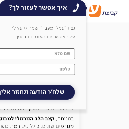
איך אפשר לעזור לך?
בלוג עמל ומעבר
דופק תקין, הפרעות בקצב הלב וסימנ
/
/
בלוג
קריירה
למשקי
נציג ״עמל ומעבר״ ישמח לייעץ לך
דופק תקין, ה
על האפשרויות העומדות בפניך...
דופק סדיר הוא תוצאה של קצב ל
התקף לב?
דופק (קצב לב) תקין במנו
הלב האנושי הוא פלא ביולוגי המתזמ
פרמטר בסיסי המשקף את תדירות הה
קצב הלב הנורמלי למבוגרים הוא בד
במנוחה,
מגורמים שונים, כולל גיל, רמת כושר