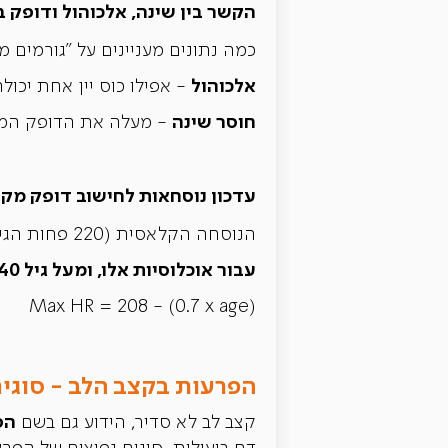
הקשר בין שינה, אלכוהול ודופק 
כמה נתונים מעניינים על "גורמים מ
אלכוהול
- אפילו כוס יין אחת יכולה להעלות א
חוסר שינה
- מעלה את הדופק הממוצע ופוגע ב-HRV, מה שמגדיל את הסי
עדכון נוסחאות לחישוב דופק מק
הנוסחה הקלאסית (220 פחות הגיל) עשויה להיחשב כיום למיושנת ולא מדויקת, עבור אוכלוסייה מבוגרת או פעילה מאוד.
עבור אוכלוסיות אלו, ומעל גיל 40, מומלץ להשתמש בנוסחת טאנאקה
Max HR = 208 - (0.7 x age)
הפרעות בקצב הלב - סוגים
הפ
קצב לב לא סדיר, הידוע גם בשם