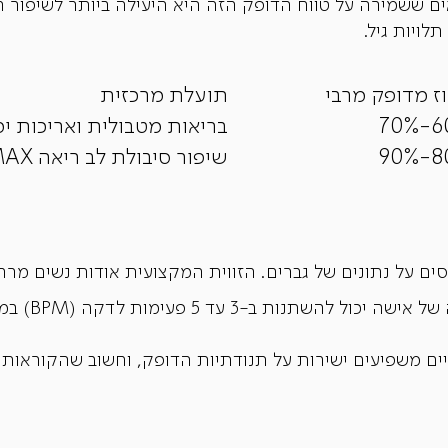
 ששמירה על טווח הדופק הזה היא היעילה ביותר לשיפור ה
לויות גיל.
ז מדופק מרבי
תועלת מרכזית
60
בריאות מטבולית ואריכות ימ
80
שיפור סיבולת לב ריאה VO2 MAX
ם על נתונים של גברים. הזווית המקצועית אודות נשים מרח
מחזור חודשי -
יים משפיעים ישירות על תנודתיות הדופק, וחשוב שהקוראות 