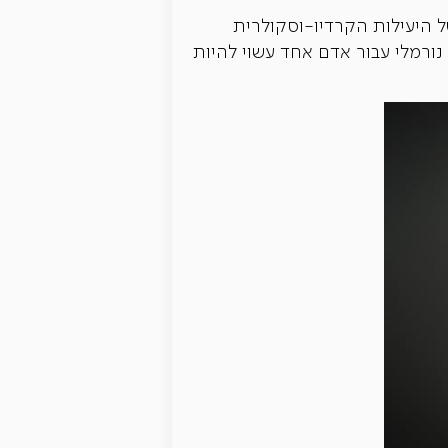
חה (40 עד 60 פעימות לדקה); זאת בשל היעילות הקרדיו-וסקולרית
נורמלי עבור אדם אחד עשוי להיות