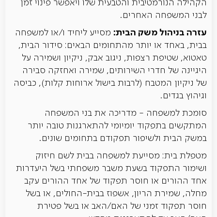
הקהילה הנורמטיבית והטבעית שלו ויאפשר פינוי זמן
לבני המשפחה האחרים.
עזרה בניהול משק הבית:
מסייע ליחיד ו/או למשפחה
בבית, באחד או יותר מהתחומים הבאים: סידור הבית,
טאטוא, שטיפת רצפות, ניגוב אבק, ניקיון ושמירה על
היגיינה של חדרי השירותים, שמירה ואחזקה סבירה
של ניקיון המטבח (לרבות בישול ארוחות קלות), כביסה
וגיהוץ בגדים.
סומכת למשפחה - מדריכה את בני המשפחה
המתקשים בתפקוד יומיומי להתארגנות טובה יותר
במשק הבית ולשיפור תפקודם בתחומים שונים.
מטפלת בית: מסייעת למשפחה בבית לשם חיזוק
ושימור התפקוד בשעת משבר משפחתי בשל היעדרות
אחד ההורים או חוסר תפקוד של אחד ההורים עקב
מחלה, שמירת הריון, אשפוז בבית-החולים, או בשל
חוסר תפקוד זמני של האם/האב או בשל פטירת