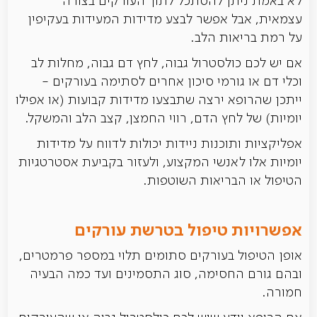
לא באמת ניתן להסתכל לתוך העורקים בצורה
עצמאית, אבל אפשר לבצע מדידות המעידות בעקיפין
על רמת בריאות הלב.
אם יש לכם כולסטרול גבוה, לחץ דם גבוה, מחלות לב
וכלי דם או גורמי סיכון אחרים לסתימה בעורקים -
ייתכן שהרופא ירצה שתבצעו מדידות קבועות (או אפילו
יומיות) של לחץ הדם, רווי החמצן, קצב הלב והמשקל.
אפליקציות ותוכנות ניידות יכולות לדווח על מדידות
יומיות אלו לאנשי המקצוע, ולעזור בקביעת אסטרטגיות
הטיפול או הבריאות השוטפות.
אפשרויות טיפול בטרשת עורקים
אופן הטיפול בעורקים סתומים תלוי במספר פרמטרים,
ובהם גורם החסימה, סוג התסמינים ועד כמה הבעיה
חמורה.