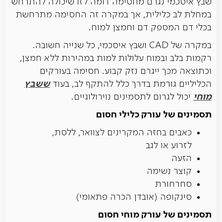
שבץ איסכמי נגרם מחסימה דומה לזו שיכולה להתרחש
במחלת לב כלילית, אך במקרה זה החסימה מתרחשת
בכלי דם המספק דם וחמצן למוח.
במקרה של CAD ושבץ איסכמי, כל שנייה חשובה.
רקמות בלב ובמוח עלולות למות במהירות ללא חמצן,
וכתוצאה מכך ייגרם נזק קבוע. חסימה בעורקים
ששבץ
הכליליים גורמת בדרך כלל להתקף לב, בעוד
מוחי
יכול לגרום לתסמינים נוירולוגיים.
תסמינים של עורק כלילי חסום
כאבים בחזה המקרינים לצוואר, ללסת,
לזרוע או לגב
הזעה
קוצר נשימה
סחרחורת
סינקופה (אובדן הכרה פתאומי)
תסמינים של עורק מוחי חסום