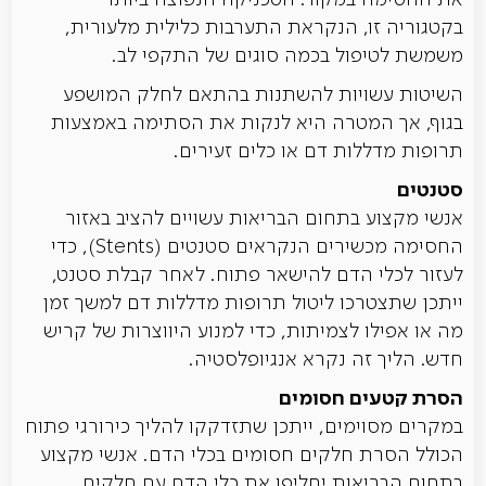
את החסימה במקור. הטכניקה הנפוצה ביותר
בקטגוריה זו, הנקראת התערבות כלילית מלעורית,
משמשת לטיפול בכמה סוגים של התקפי לב.
השיטות עשויות להשתנות בהתאם לחלק המושפע
בגוף, אך המטרה היא לנקות את הסתימה באמצעות
תרופות מדללות דם או כלים זעירים.
סטנטים
אנשי מקצוע בתחום הבריאות עשויים להציב באזור
החסימה מכשירים הנקראים סטנטים (Stents), כדי
לעזור לכלי הדם להישאר פתוח. לאחר קבלת סטנט,
ייתכן שתצטרכו ליטול תרופות מדללות דם למשך זמן
מה או אפילו לצמיתות, כדי למנוע היווצרות של קריש
חדש. הליך זה נקרא אנגיופלסטיה.
הסרת קטעים חסומים
במקרים מסוימים, ייתכן שתזדקקו להליך כירורגי פתוח
הכולל הסרת חלקים חסומים בכלי הדם. אנשי מקצוע
בתחום הבריאות יחליפו את כלי הדם עם חלקים