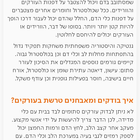
שמסתובב בדם ויכול להצטבר על דפנות העורקים
והוורידים. ככל שכולסטרול וחומרים אחרים מצטברים
על דפנות כלי הדם, החלל שהדם יכול לעבור דרכו הופך
להיות קטן יותר ויותר. בסופו של דבר, הוורידים או
העורקים יכולים להיחסם לחלוטין.
גנטיקה והיסטוריה משפחתית משחקות תפקיד גדול
בהתפתחות מחלות לב וכלי דם וכן בכולסטרול גבוה.
קיימים גורמים נוספים המגדלים את הסיכון לעורר
סתום: עישון, דיאטה עתירת שומן או כולסטרול, אורח
חיים בישיבה, חוסר בפעילות גופנית וכן עודף משקל.
איך בודקים ומאבחנים טרשת בעורקים?
לא ניתן לבדוק עורקים סתומים לבד בבית עם כלי
מדידה, לכן הדבר צריך להיעשות על ידי אנשי מקצוע.
מעקב אחר קצב הלב, לחץ הדם ורמות החמצן יכול
לספק רמזים לגבי בעיה במערכת הלב וכלי הדם. עם