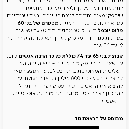
מדינות שכבר עומדות כיום בפני היפוך דמוגרפי, צריכות
לתת את הדעת על כך וליצור מערכות מתאימות
שיספקו מענה ותמיכה לנוכח השינויים. בעוד שבמדינות
מספרם של בני 60
כמו אירלנד, בריטניה וגרמניה,
פלוס יוכפל
מ-15 ל-30 אחוזים תוך 70 עד 90 שנה -
במדינות כגון הודו, מקסיקו, אירן ותאילנד זה יקרה תוך
19 עד 34 שנה.
קבוצת בני 65 עד 74 כוללת כל כך הרבה אנשים
כיום,
עד שאם הם היו מקימים מדינה - היא הייתה המדינה
השלישית המאוכלסת ביותר בעולם. עד אמצע המאה
קבוצה זו תגיע לכדי 800 מיליון בני אדם בעולם. עלינו
להוציא את הראש מחול, להפסיק לפחד ולהתחיל
להתכונן לעולם קטן ומבוגר יותר מבחינת אוכלוסייה.
זה אפשרי.
מבוסס על הרצאת טד