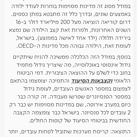
במודל מסוג זה מדינות מסוימות בוחרות לעודד ילודה
באמצעים שונים, ובדרך כלל זה מתבטא במתן כספים.
דרום קוריאה הוציאה מעל 200 מיליארד דולר ב-16
השנים האחרונות, ולמרות זאת קצב הילודה שם נמצא
בירידה תלולה (ילד אחד לאישה בממוצע). בישראל,
לעומת זאת, הילודה גבוהה מכל מדינות ה-OECD.
בנוסף, במודל הזה הכלכלה ממשיכה להניח שיתקיים
גידול אינסופי באוכלוסייה, מה שיצריך גידול מתמיד
בחוב כדי לשלם על ההוצאה הציבורית. דמי הביטוח
וקצבאות הסיעוד
הלאומי
והתמיכה יצומצמו בהתאם
לצמצום במספר האנשים העובדים, לעומת גידול
במספר הפנסיונרים שפרשו מעבודה. זה קורה כבר
כיום במערב אירופה, שם במדינות מסוימות יש כבר רק
2 עובדים לכל פנסיונר. בישראל כבר צומצמה הקצבה
החודשית בביטוחי הסיעוד של קופות החולים.
התוצאה: קריסת מערכות שתוביל לפחות עובדים, יותר