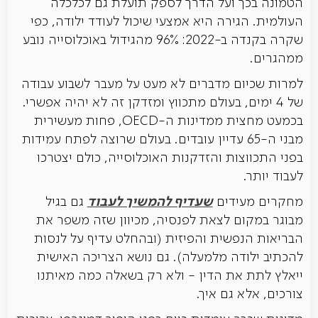
הטמונה בכך ועל הדרך לספק תועלת גם לכלכלה
העולמית. הגירה היא אמצעי שיכול לעודד ילודה, כפי
שקרה בקנדה ב-2022: 96% מהגידול באוכלוסייה נובע
ממהגרים.
למרות שכיום מדברים לא מעט על מעבר לשבוע עבודה
של 4 ימים, בעולם מתכווץ ומזדקן זה לא יהיה אפשרי.
בכמעט מחצית ממדינות ה-OECD, פחות מעשירית
מבני ה-65 עדיין עובדים. בעולם שרוצה לפתח עמידות
בפני התכווצות והזדקנות האוכלוסייה, כולם יצטרכו
לעבוד יותר.
שעדיף להמשיך לעבוד
מחקרים מעידים
גם בגיל
מבוגר במקום לצאת לפנסיה, מכיוון שזה משפר את
הבריאות הנפשית והפיזית (ובהחלט עדיף על לנסות
להכתיב ילודה מלמעלה). גם נושא הצריכה האישית
ייאלץ לתת את הדין - ולא רק בשאלה כמה מאיתנו
צורכים, אלא גם איך.