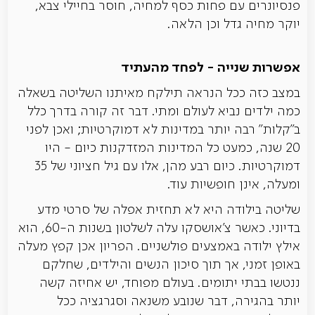
פנסיונרים עם פחות כסף למחיה, חוסר בחיילי צבא,
יוקר מחיה גדל וכן הלאה.
אפשרות שנייה - לפחד מהעתיד
במצב כזה ככל הנראה תילקח מאיתנו השליטה בשאלה
כמה ילדים נביא לעולם ומתי. דבר זה קורה בדרך כלל
ב"קלות" רבה יותר במדינות לא דמוקרטיות; ואכן לפני
20 שנה, כמעט כל המדינות המזדקנות כיום - היו
דמוקרטיות. כיום רבע מהן, אלו עם גיל חציוני של 35
ומעלה, אינן חופשיות עוד.
שליטה בילודה היא לא תחזית אפלה של סרטי מדע
בדיוני. כאשר צ'אושסקו עלה לשלטון בשנות ה-60, הוא
אילץ ילודה באמצעים פולשניים. הפריון אכן קפץ מעלה
באופן זמני, אך תוך סיכון הנשים והילדים, שחלקם
ננטשו בבתי יתומים. בעולם מפוחד, יש אחיזה קשה
יותר בהגירה, דבר שנובע משנאה וסגרגציה ככל