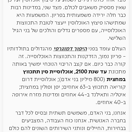
מצד אחד כולנו רגילים לשמוע על פיצוץ אוכלוסין ועל כך
שאין מספיק משאבים לכולם. מצד שני, במדינות רבות
כבר חלה ירידה משמעותית בפריון. המשמעות היא
שמתישהו פיצוץ האוכלוסין ייעצר לטובת התכווצות
האוכלוסייה, עם מספרים גדלים והולכים של בני הגיל
השלישי.
היפוך דמוגרפי
העולם עומד בפני
מהגדולים בתולדותיו
- פריון נמוך, הזדקנות והתכווצות האוכלוסייה. זה
קורה כבר כיום. אם קצב הריבוי הנוכחי ימשיך באותה
עד שנת 2100, אוכלוסיית סין תתכווץ
מתכונת
במחצית
(800 מיליון בני אדם); אוכלוסיית דרום
קוריאה תתכווץ ב-63 אחוזים; יפן ופולין במחצית;
איטליה ותאילנד ב-44 אחוזים ומדינות מזרח אירופה
ב-40 אחוזים.
אנחנו, בני האדם, משמשים תשתית ובסיס לכל דבר
בחברה האנושית. אנחנו כוח העבודה, המצביעים
בבחירות, החיילים ונותני השירותים השונים להם כולם