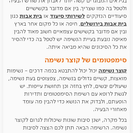
בגילאים המבוגרים קשה יותר לאבחן את שורש הבעיה
ולטפל בה כמו שצריך. בין אם מדובר בקשישיים
לשירותי סיעוד
בית אבות
סיעודיים הנזקקים
או
כגון
בית אבות בירושלים
, חיפה או כל מקום אחר בארץ
ובין אם מדובר בקשישים עצמאיים חשוב מאוד להבין
מאיפה נובעת בעיית הנשימה יש לטפל בה כדי להסיר
את כל הסיכונים שהיא מביאה איתה.
סימפטומים של קוצר נשימה
קוצר נשימה
יכול יכול להתבטא בכמה דרכים - נשימות
מואצות, קשיים גדולים בנשימה, צפצופים בעת נשימה,
שיעולים יבשים, לחץ בחזה וכן תחושת עייפות. יש
לגשת לרופא עם רשימת הסימפטומים ותדירות
הופעתם, ולבדוק את הנושא כדי להבין מה עומד
מאחורי הבעיה.
בכל מקרה, ישנן סיבות שונות שיכולות לגרום לקוצר
נשימה. הרשימה הבאה תתן לכם הצצה לסיבות