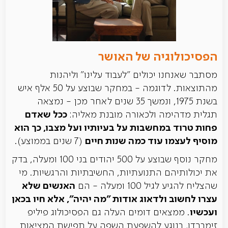
הפסיכולוגיה של האושר
מסתבר שאנחנו יכולים "לעבוד עלינו" וליהנות
מהתוצאות. לדוגמה - במחקר שבוצע על 50 אלף איש
בשנת 1975, ונמשך 35 שנים לאחר מכן - נמצאה
ככל שאדם
תגלית מדהימה ולכאורה מובנת מאליה:
פחות טרוד במחשבות על בעיותיו ועל מצבו, כך הוא
מוסיף לעצמו עוד כמה שנות חיים
(7 שנים בממוצע).
מחקר נוסף שבוצע על 500 יהודים בני 100 ומעלה, בדק
את יכולותיהם התנועתיות, החשיבתיות והרגשיות. מי
האנשים שלא
שהצליח להגיע לגיל 100 ומעלה - הם
עצרו לחשוב ולדאוג אודות "מה יהיה", אלא חיו בכאן
ועכשיו
. ממצאים דומים העלה גם הפסיכולוג פיליפ
זימברדו, בנוגע להשפעת השפה על תפישת המציאות