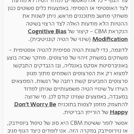
עור הגוף - כל אלו מאפשרים למדוד הטיה לא מודעת
לצד האופטימי או הפסימי. באמצעות כלים פשוטים כגון
משחקי מחשב מתוכננים מראש, ניתן לשנות את
ההטיות הלא מודעות האלה לצד הרצוי בשיטה
Cognitive Bias
הנקראת CBM - קיצור של
Modification
(שינוי של הטיה קוגניטיבית).
לדוגמה, כדי לשנות הטיה פסימית להטיה אופטימית -
משחקים במשחק זיהוי של פרצופים. מחקר שכזה בוצע
באוניברסיטת אסקס באנגליה, ובו הנבדקים התבקשו
למצוא רק את הפרצופים השמחים מתוך מגוון
פרצופים המביעים קשת רחבה של רגשות. הממצאים
העידו על שינויי הטיה משמעותיים שניתן למדוד
במעבדה, באמצעים שצוינו קודם לכן. מי שרוצה
Don't Worry Be
להתעמק מוזמן לצפות בתוכנית
Happy
של הורייזן הבריטית.
אפשר לומר ששיטת CBM היא סוג של טיפול ביופידבק,
או נוירופידבק במקרה הזה. אנו לומדים כיצד הגוף מגיב