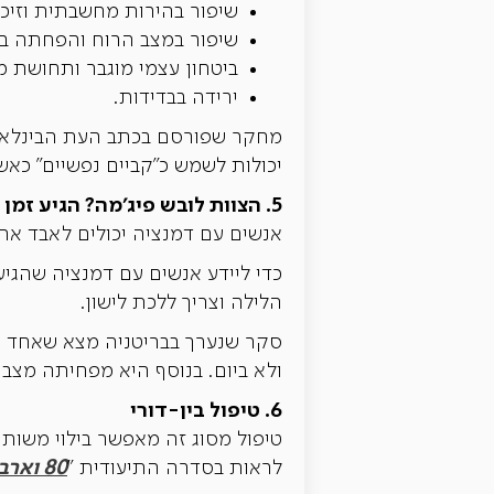
שיפור בהירות מחשבתית וזיכר
שיפור במצב הרוח והפחתה בה
ביטחון עצמי מוגבר ותחושת מ
ירידה בבדידות.
מחקר שפורסם בכתב העת הבינלאומי 
יכולות לשמש כ"קביים נפשיים" כאש
5. הצוות לובש פיג'מה? הגיע זמן לישון
אנשים עם דמנציה יכולים לאבד את 
כדי ליידע אנשים עם דמנציה שהגיע
הלילה וצריך ללכת לישון.
ולא ביום. בנוסף היא מפחיתה מצבי
6. טיפול בין-דורי
טיפול מסוג זה מאפשר בילוי משותף
80 וארבע
לראות בסדרה התיעודית "