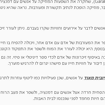
הצ'לנית קלייר גאראבדיאן (Garabedian), שחקרה את השפעות המוזיקה על אנשי
בר, מוזיקה הופכת לנתיב תקשורת ומעורבות. נראה שהיא ני
 אנשים לדבר על אירועים וחוויות שקרו בעברם. ניתן לעורר זי
 את המעורבות של אדם עם אדם אחר, ויכולה להפיח בו חיים
בנוסף, היא יכולה לעורר את המוח ולשפר את התפקוד הקוגניט
ה באיסוף זיכרונות של אדם לכדי ספר דיגיטלי או פיזי. זה גם
בור על חוויות חייו עם מישהו יגרום לו להרגיש מוערך.
ובית מאוד
על אנשים, שכן פעילויות כמו ליטוף עוזרות לתרגל
להפחית חרדה אצל אנשים עם דמנציה, ולשפר את מצב הרוח ו
הם חיות מחמד לפני שנכנסו לבית האבות.