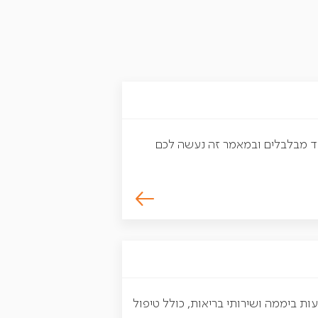
מאוד מבלבלים ובמאמר זה נעשה לכם
ת סיעודי הוא מתקן טיפול לטווח ארוך ברישיון המדינה שמציע חדרים 24 שעות ביממה ושירותי בריאות, כולל טיפול