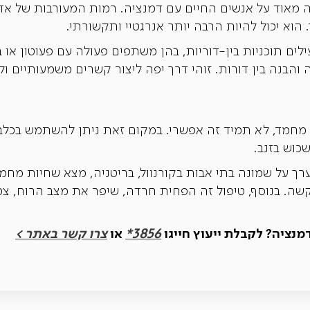
ה מאוד על אנשים החיים עם דמנציה. רמות המעורבות של אד
הוא יכול להיות הרבה יותר אנרגטיי ותקשורתי.
ים תוכניות בין-דוריות, בהן משתפים פעולה עם פעוטון או בית
הבנה בין דורות. זוהי דרך יפה ליצור קשרים משמעותיים ו
מחמד, לא תמיד זה אפשרי. במקום זאת ניתן להשתמש בכלבים 
שכוש בזנב.
ך על שמונה בתי אבות בקורנוול, בריטניה, מצא שחיות מחמד
שה. בנוסף, טיפול זה הפחית חרדה, שיפר את מצב הרוח, צמצ
נציה? לקבלת ייעוץ חייגו
3856*
או
צרו קשר באתר >