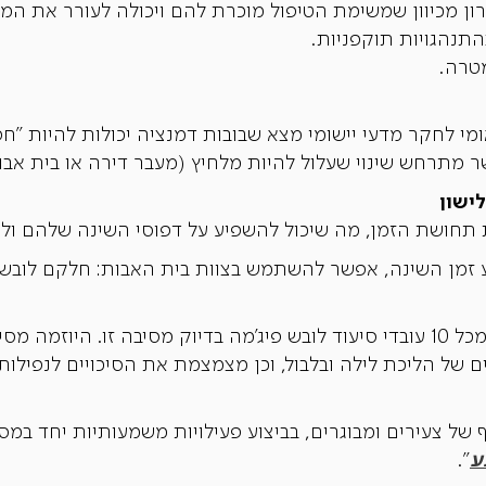
ון מכיוון שמשימת הטיפול מוכרת להם ויכולה לעורר את המו
תנהגויות תוקפניות.
טרה.
לחקר מדעי יישומי מצא שבובות דמנציה יכולות להיות "חפצ
ר מתרחש שינוי שעלול להיות מלחיץ (מעבר דירה או בית אבו
תחושת הזמן, מה שיכול להשפיע על דפוסי השינה שלהם ולגרו
 זמן השינה, אפשר להשתמש בצוות בית האבות: חלקם לובש פי
סקר שנערך בבריטניה מצא שאחד מכל 10 עובדי סיעוד לובש פיג'מה בדיוק מסיבה
ם של הליכת לילה ובלבול, וכן מצמצמת את הסיכויים לנפילות 
 של צעירים ומבוגרים, בביצוע פעילויות משמעותיות יחד במסג
".