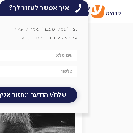
איך אפשר לעזור לך?
בלוג עמל ומעבר
7 דרכים כיפיות להאריך ימים
/
/
בלוג
קריירה
למשקי
נציג ״עמל ומעבר״ ישמח לייעץ לך
7 דרכים כיפיות להאריך ימים
על האפשרויות העומדות בפניך...
התבגרות מוצלחת איננה עניין
מוגברת של אלכוהול ומעישון בכ
פיתוח מנגנוני התמודדות רג