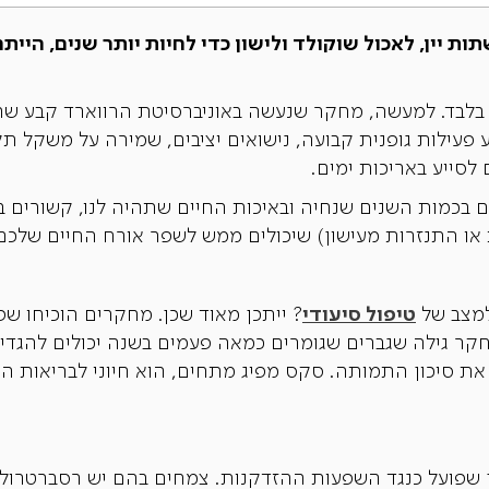
ות יין, לאכול שוקולד ולישון כדי לחיות יותר שנים, היי
י בלבד. למעשה, מחקר שנעשה באוניברסיטת הרווארד קבע ש
וע פעילות גופנית קבועה, נישואים יציבים, שמירה על משקל תק
 לסייע באריכות ימים.
בכמות השנים שנחיה ובאיכות החיים שתהיה לנו, קשורים בנ
 או התנזרות מעישון) שיכולים ממש לשפר אורח החיים שלכם
טיפול סיעודי
למצב של
? ייתכן מאוד שכן. מחקרים הוכיחו ש
חקר גילה שגברים שגומרים כמאה פעמים בשנה יכולים להגד
ת סיכון התמותה. סקס מפיג מתחים, הוא חיוני לבריאות הגו
צון שפועל כנגד השפעות ההזדקנות. צמחים בהם יש רסברטרול