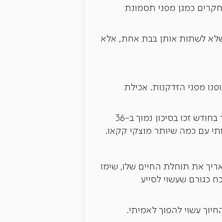
מחקרים כמגן מפני תסמונת
ים עד 14 כוסות לשבוע ימים (מומלץ שלא לשתות אותן בבת אחת, אלא
על גופנו מפני הזדקנות. אכילת
על פי מחקר שנעשה על בוגרי אוניברסיטת הרווארד, משתתפים שאכלו עד שלוש חפיסות שוקולד בחודש זכו בסיכון נמוך ב-36
תי עם כמה שיותר מוצקי קקאו.
האריך את תוחלת החיים שלו, שימו
ח כגורם שעשוי לסייע
חיוך עשוי להפוך לאמיתי.