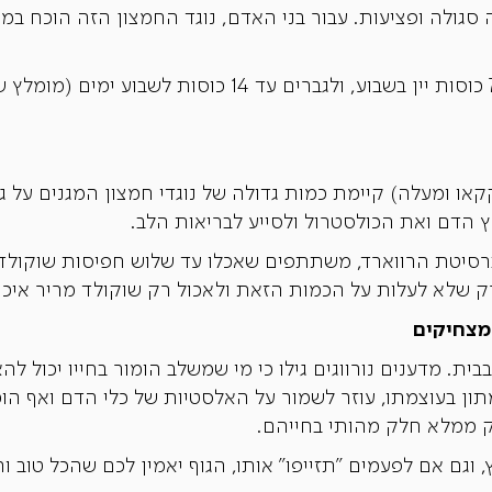
 סגולה ופציעות. עבור בני האדם, נוגד החמצון הזה הוכח ב
הצריכה המומלצת לנשים היא עד 7 כוסות יין בשבוע, ולגבר
7 אחוזי מוצקי קקאו ומעלה) קיימת כמות גדולה של נוגדי חמצון המגנים 
ץ הדם ואת הכולסטרול ולסייע לבריאות הלב.
רק שלא לעלות על הכמות הזאת ולאכול רק שוקולד מריר איכו
מצחיקים
בבית. מדענים נורווגים גילו כי מי שמשלב הומור בחייו יכול ל
מתון בעוצמתו, עוזר לשמור על האלסטיות של כלי הדם ואף הוכ
 ממלא חלק מהותי בחייהם.
וגם אם לפעמים "תזייפו" אותו, הגוף יאמין לכם שהכל טוב וה