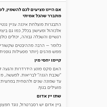
אם היינו מציעים לכם להשמין, לשת
מתברר שהכל אמיתי
התבגרות מוצלחת איננה עניין גנט
אלכוהול ומעישון בכלל, כמו גם ביצ
רגשיים והשכלה גבוהה, יכולים כולם
כלומר – הרבה מההיבטים שקשורים 
ממש מהנים (יותר מפעילות גופנית
קיימו יחסי מין
האם סקס מונע הידרדרות והגעה 
"שכבת הגנה" לבריאות. למעשה, מ
עד שמונה שנים ולהפחית במחצית א
מועילים בגוף.
שתו יין אדום
ביין אדום יש רסברטרול, נוגד חמ