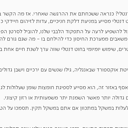
נטלי? כנראה ששכחתם את ההרגשה שאחרי. אז מה הקשר בין 
ט דנטלי מסייע במניעת דלקת חניכיים, עדות לזיהום חיידקי כר
ול להשפיע לרעה על התפקוד הלבבי שלנו, להוביל לסרטן ה
משאבים ממערכת החיסון כדי להילחם בו - מה שגם גורם ל
ים, שימוש יומיומי בחוט דנטלי שווה ערך לשנת חיים אחת ב
יטת אוקספורד שבאנגליה, גילו שנשים עם ירכיים וישבן גדולים
ף באזור זה, הוא מסייע לספיגת חומצות שומן שעלולות לג
 גדולה יותר מאשר השמנת יתר משמעותית או רזון קיצוני.
עלות במשקל במתכוון אם אתם במשקל תקין. תסמכו על הטבע