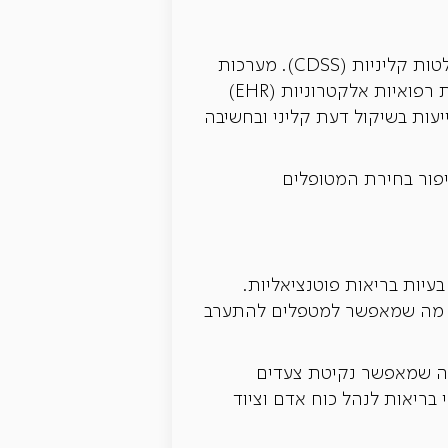
אחד היישומים המשמעותיים ביותר של בינה מלאכותית בסיעוד הוא מערכות תמיכה בקבלת החלטות קליניות (CDSS). מערכות
אלו ממנפות ניתוח נתונים, יכולת ניבוי והבנת שפה טבעית כדי לעבד נתוני מטופלים מתוך רשומות רפואיות אלקטרוניות (EHR)
עות בשיקול דעת קליני ובחשיבה
שיפור בחירת המטופלים
מטופלים וכן בעיות בריאות פוטנציאליות.
מת, מה שמאפשר למטפלים להתערב
מה שמאפשר נקיטת צעדים
בריאות לנהל כוח אדם וציוד