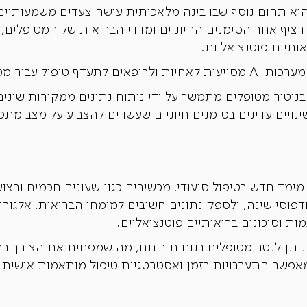
דה עמוקה (Deep Learning) היא תחום נוסף שבו בינה מלאכותית עושה צעדים 
 AI עוקבות באופן רציף אחר הסימנים החיוניים ומדדי הבריאות של המט
ותיות פוטנציאליות.
ם הזקוקים לטיפול מיידי.
יטור מטופלים מתמשך על ידי ניתוח נתונים ממקורות שונים, 
שינויים עדינים בסימנים חיוניים שעשויים להצביע על מצב 
 לבישה בשילוב AI מציעה מימד חדש בטיפול סיעודי. מכשירים כגון שעונים חכמ
 ודפוסי שינה, ולספק נתונים חשובים למומחי הבריאות. אלגו
ת וסיכונים בריאותיים פוטנציאליים.
ניתן לנטר מטופלים בנוחות ביתם, מה שמפחית את הצורך בביק
פשר התערבויות בזמן ואסטרטגיות טיפול מותאמות אישית ב