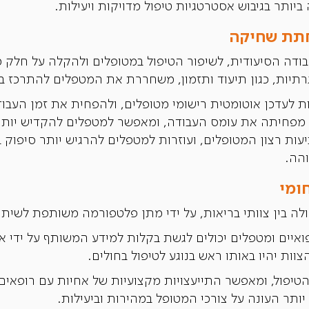
 ביותר בגיבוש אסטרטגיות טיפול מדויקות ויעילות.
חתת שחיקה
זר לייעול העבודה הסיעודית, לשיפור הטיפול במטופלים ולהקלה על 
תיות, כגון תיעוד ותזמון, משחררת את המטפלים להתרכז בט
, מערכות מבוססות AI יכולות לעדכן אוטומטית רישומי מטופלים, ולהפחית את זמן
 מפחיתה את עומס העבודה, ומאפשר למטפלים להקדיש יותר 
ות רצון המטופלים, ועוזרות למטפלים להרגיש יותר סיפוק בע
הה.
ומי
ה בין צוותי בריאות, על ידי מתן פלטפורמה משותפת לשיתו
אנשי מקצוע רפואיים ומטפלים יכולים לגשת בקלות למידע המשותף על 
וות יהיו באותו ראש בנוגע לטיפול בחולים.
טיפול, ומאפשר התייעצויות מקצועיות של אחיות עם רופאים,
תר העונה על צורכי המטופל במהירות וביעילות.