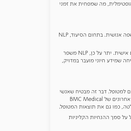
המשאבים מנוצלים בצורה אופטימלית, מה שמפחית את זמני
עיבוד שפה טבעית (NLP) הוא ענף של בינה מלאכותית המתמקד באינטראקציות בין מחשבים לשפה אנושית. בתחום הסיעוד, NLP
טכנולוגיה זו מסייעת בזיהוי רגשות וחששות של מטופלים, שיכולים להיות קריטיים לטיפול מותאם אישית. יתר על כן, NLP משפר
חה שמידע חיוני מועבר במדויק,
יים למטופל. דבר זה מבטיח שאנשי
המקצוע יוכלו לגשת למידע העדכני והרלוונטי ביותר בעת קבלת החלטות קליניות. ממצאי מחקר אחרונים של BMC Medical
יות טיפול על סמך ההנחיות הקליניות