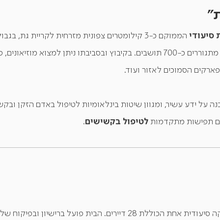
״
 סיעודי
הממוקם כ-3 קילומטרים צפונית מזרחית לקריית גת, 
קיבוץ גת הינו בעל צביון חילוני ובו מתגוררים כ-700 תושבים. בקיבוץ ובסביבתו ניתן 
פארקים הסמוכים לאזור ועוד.
נה על ידע עשיר, ומגוון שיטות בינלאומיות לטיפול באדם הזקן ובקש
לטיפול בקשישים
 עם תפישות מתקדמות
.
בבית האבות עמל גת קיימת מחלקה סיעודית אחת הכוללת 28 דיירים. הבית פ