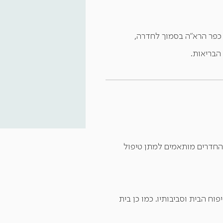
דר, הממוקם 5 קילומטר מצומת כפר הרא"ה בסמוך לחדרה,
הבריאות.
ברישיון משרד הבריאות ומיועד ל24 דיירים סיעודיים. החדרים מותאמים למתן טיפול
וח הבית וסביבותיו. כמו כן בית