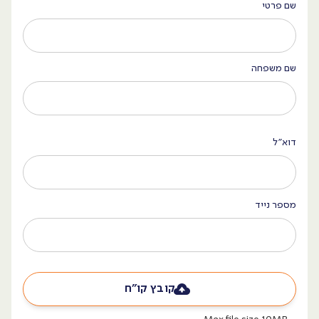
שם פרטי
שם משפחה
דוא״ל
מספר נייד
קובץ קו״ח