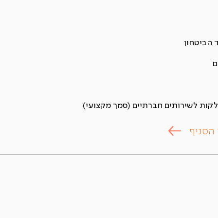
 הביטחון
ם
קות לשירותים חברתיים (סמך מקצועי)
 הסניף