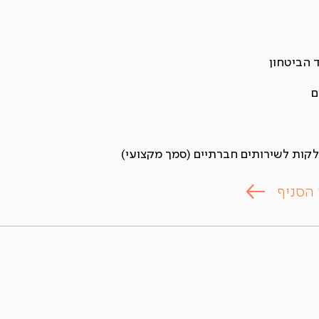
 הביטחון
ם
קות לשירותים חברתיים (סמך מקצועי)
 הסניף