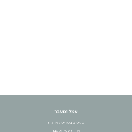
עמל ומעבר
סניפים בפריסה ארצית
אודות עמל ומעבר