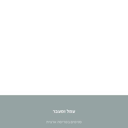
עמל ומעבר
סניפים בפריסה ארצית